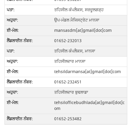
ਤਹਿਸੀਲ ਕੰਪਲੈਕਸ, ਸਰਦੂਲਗੜ੍ਹ
ਉਪ-ਮੰਡਲ ਮੈਜਿਸਟ੍ਰੇਟ ਮਾਨਸਾ
mansasdm[at]gmail[dot]com
01652-232013
ਤਹਿਸੀਲ ਕੰਪਲੈਕਸ, ਮਾਨਸਾ
ਤਹਿਸੀਲਦਾਰ ਮਾਨਸਾ
tehsildarmansa[at]gmail[dot]com
01652-232451
ਤਹਿਸੀਲਦਾਰ ਬੁਢਲਾਡਾ
tehsilofficebudhlada[at]gmail[dot]c
om
01652-253482