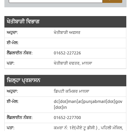
ਖੇਤੀਬਾੜੀ ਵਿਭਾਗ
ਖੇਤੀਬਾੜੀ ਅਫਸਰ
01652-227226
ਖੇਤੀਬਾੜੀ ਦਫਤਰ, ਮਾਨਸਾ
ਜ਼ਿਲ੍ਹਾ ਪ੍ਰਸ਼ਾਸਨ
ਡਿਪਟੀ ਕਮਿਸ਼ਰ ਮਾਨਸਾ
dc[dot]man[at]punjabmail[dot]gov
[dot]in
01652-227700
ਕਮਰਾ ਨੰ: 1ਏ(ਪੀਏ ਟੂ ਡੀਸੀ.) , ਪਹਿਲੀ ਮੰਜਿਲ,