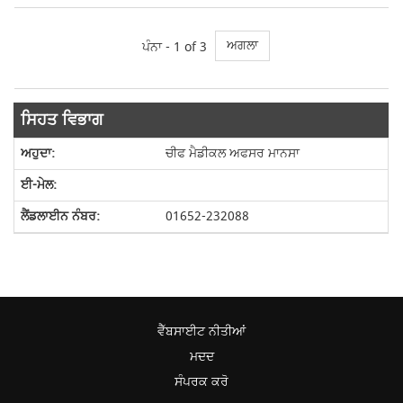
ਅਗਲਾ
ਪੰਨਾ -
1
of 3
ਸਿਹਤ ਵਿਭਾਗ
ਚੀਫ ਮੈਡੀਕਲ ਅਫਸਰ ਮਾਨਸਾ
01652-232088
ਵੈੱਬਸਾਈਟ ਨੀਤੀਆਂ
ਮਦਦ
ਸੰਪਰਕ ਕਰੋ