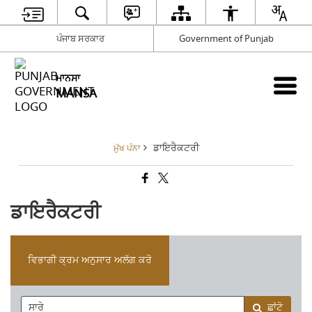
ਪੰਜਾਬ ਸਰਕਾਰ
Government of Punjab
ਮਾਨਸਾ
MANSA
ਡਾਇਰੈਕਟਰੀ
ਮੁੱਖ ਪੰਨਾ
ਡਾਇਰੈਕਟਰੀ
ਵਿਭਾਗੀ ਕ੍ਰਮ ਅਨੁਸਾਰ ਅਲੱਗ ਕਰੋ
ਛਾਂਟੋ