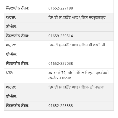
01652-227188
ਡਿਪਟੀ ਸੁਪਰਡੈਂਟ ਆਫ ਪੁਲਿਸ ਸਰਦੂਲਗੜ੍ਹ
01659-250514
ਡਿਪਟੀ ਸੁਪਰਡੈਂਟ ਆਫ ਪੁਲਿਸ ਸੀ ਆਈ ਡੀ
01652-227038
ਕਮਰਾ ਨੰ:79, ਤੀਜੀ ਮੰਜਿਲ ਜਿਲ੍ਹਾ ਪ੍ਰਬੰਧਕੀ
ਕੰਪਲੈਕਸ ਮਾਨਸਾ
ਡਿਪਟੀ ਸੁਪਰ਼ਡੈਂਟ ਆਫ ਪੁਲਿਸ- ਡੀ ਮਾਨਸਾ
01652-228333