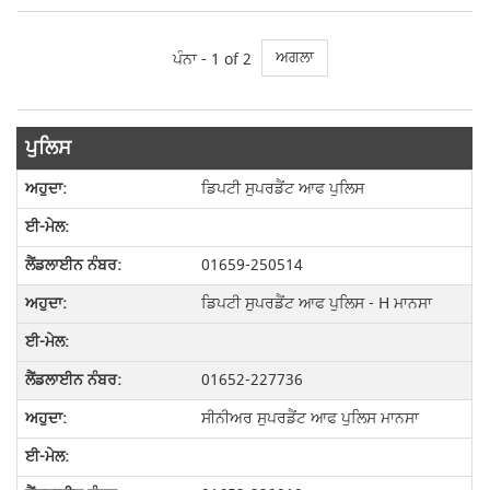
ਅਗਲਾ
ਪੰਨਾ -
1
of 2
ਪੁਲਿਸ
ਡਿਪਟੀ ਸੁਪਰਡੈਂਟ ਆਫ ਪੁਲਿਸ
01659-250514
ਡਿਪਟੀ ਸੁਪਰਡੈਂਟ ਆਫ ਪੁਲਿਸ - H ਮਾਨਸਾ
01652-227736
ਸੀਨੀਅਰ ਸੁਪਰਡੈਂਟ ਆਫ ਪੁਲਿਸ ਮਾਨਸਾ